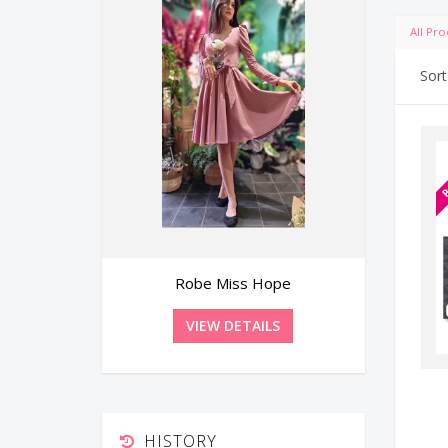
All Pro
Sort
Coupon simili cuir à motif 46 x 100
cm
VIEW DETAILS