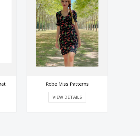
NoteBook Prairie
No
VIEW DETAILS