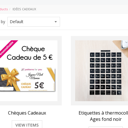
ducts
IDÉES CADEAUX
 by
Robe Miss Isadora
Ma Tissuthèque " Mes Linge
VIEW DETAILS
VIEW DETAILS
Chèques Cadeaux
Etiquettes à thermocol
Ages fond noir
VIEW ITEMS