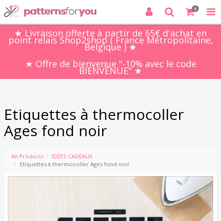
0
★ Livraison offerte à partir de 65€ d'achat en
point relais Shop2shop ( France Métropolitaine,
Belgique ) ★
★ Offre de bienvenue "-10% avec le code
BIENVENUE" ★
Etiquettes à thermocoller
Ages fond noir
All Products
IDÉES CADEAUX
Etiquettes à thermocoller Ages fond noir