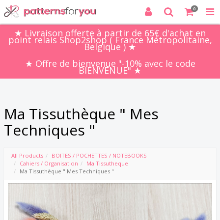
0
★ Livraison offerte à partir de 65€ d'achat en
point relais Shop2shop ( France Métropolitaine,
Belgique ) ★
★ Offre de bienvenue "-10% avec le code
BIENVENUE" ★
Ma Tissuthèque " Mes
Techniques "
All Products
BOITES / POCHETTES / NOTEBOOKS
Cahiers / Organisation
Ma Tissutheque
Ma Tissuthèque " Mes Techniques "