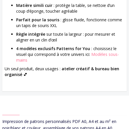
Matière simili cuir
: protège la table, se nettoie d’un
coup d’éponge, toucher agréable
Parfait pour la souris
: glisse fluide, fonctionne comme
un tapis de souris XXL
Règle intégrée
sur toute la largeur : pour mesurer et
aligner en un clin d’œil
4 modèles exclusifs Patterns for You
: choisissez le
visuel qui correspond à votre univers ici:
Modèles sous-
mains
Un seul produit, deux usages :
atelier créatif & bureau bien
organisé
💕
ABOUT US
Impression de patrons personnalisés PDF A0, A4 et au m² en
noir/blanc et couleur, assemblage de vos patrons A4 en A0.