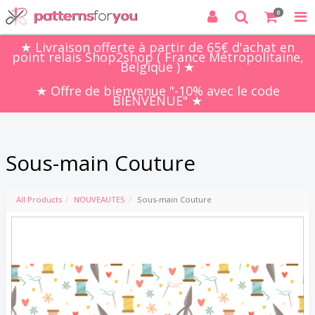
0
★ Livraison offerte à partir de 65€ d'achat en
point relais Shop2shop ( France Métropolitaine,
Belgique ) ★
★ Offre de bienvenue "-10% avec le code
BIENVENUE" ★
Sous-main Couture
All Products
NOUVEAUTES
Sous-main Couture