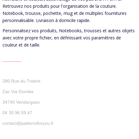
Retrouvez nos produits pour l'organisation de la couture.
Notebook, trousse, pochette, mug et de multiples fournitures
personnalisable. Livraison à domicile rapide.
Personnalisez vos produits, Notebooks, trousses et autres objets
avec votre propre fichier, en définissant vos paramètres de
couleur et de taille.
CONTACT US
Patterns For You
280 Rue du Trident
Zac Via Domitia
34740 Vendargues
04 30 96 59 47
contact@patternsforyou.fr
QUICK LINKS