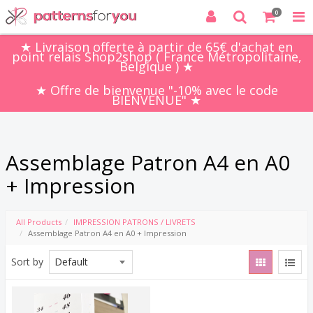
0
★ Livraison offerte à partir de 65€ d'achat en
point relais Shop2shop ( France Métropolitaine,
Belgique ) ★
★ Offre de bienvenue "-10% avec le code
BIENVENUE" ★
Assemblage Patron A4 en A0
+ Impression
All Products
IMPRESSION PATRONS / LIVRETS
Assemblage Patron A4 en A0 + Impression
Sort by