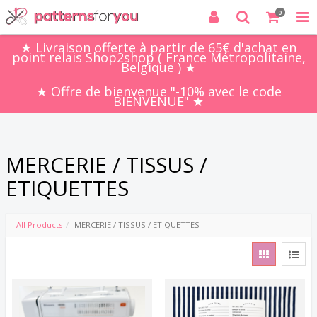
0
★ Livraison offerte à partir de 65€ d'achat en
point relais Shop2shop ( France Métropolitaine,
Belgique ) ★
★ Offre de bienvenue "-10% avec le code
BIENVENUE" ★
MERCERIE / TISSUS /
ETIQUETTES
All Products
MERCERIE / TISSUS / ETIQUETTES