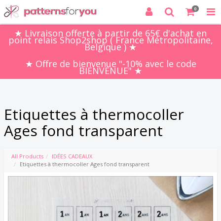
0
★ Livraison offerte à partir de 65€ d'achat en
point relais Shop2shop ( France Métropolitaine,
Belgique ) ★
★ Offre de bienvenue "-10% avec le code
BIENVENUE" ★
Etiquettes à thermocoller
Ages fond transparent
All Products
IDÉES CADEAUX
Etiquettes à thermocoller Ages fond transparent