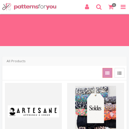
0
★ Livraison offerte à partir de 65€ d'achat en
point relais Shop2shop ( France Métropolitaine,
Belgique ) ★
★ Offre de bienvenue "-10% avec le code
BIENVENUE" ★
All Products