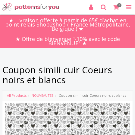
0
★ Livraison offerte à partir de 65€ d'achat en
point relais Shop2shop ( France Métropolitaine,
Belgique ) ★
★ Offre de bienvenue "-10% avec le code
BIENVENUE" ★
Coupon simili cuir Coeurs
noirs et blancs
All Products
NOUVEAUTES
Coupon simili cuir Coeurs noirs et blancs