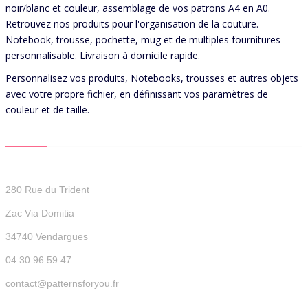
noir/blanc et couleur, assemblage de vos patrons A4 en A0.
Retrouvez nos produits pour l'organisation de la couture.
Notebook, trousse, pochette, mug et de multiples fournitures
personnalisable. Livraison à domicile rapide.
Personnalisez vos produits, Notebooks, trousses et autres objets
avec votre propre fichier, en définissant vos paramètres de
couleur et de taille.
CONTACT US
Patterns For You
280 Rue du Trident
Zac Via Domitia
34740 Vendargues
04 30 96 59 47
contact@patternsforyou.fr
QUICK LINKS