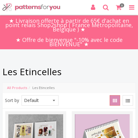
0
★ Livraison offerte à partir de 65€ d'achat en
point relais Shop2shop ( France Métropolitaine,
Belgique ) ★
★ Offre de bienvenue "-10% avec le code
BIENVENUE" ★
Les Etincelles
All Products
Les Etincelles
Sort by