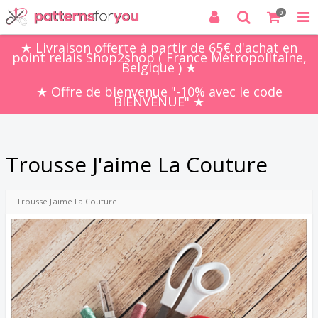
0
★ Livraison offerte à partir de 65€ d'achat en
point relais Shop2shop ( France Métropolitaine,
Belgique ) ★
★ Offre de bienvenue "-10% avec le code
BIENVENUE" ★
Trousse J'aime La Couture
Trousse J'aime La Couture