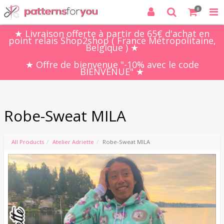
0
★ Livraison offerte à partir de 65€ d'achat en
point relais Shop2shop ( France Métropolitaine,
Belgique ) ★
★ Offre de bienvenue "-10% avec le code
BIENVENUE" ★
Robe-Sweat MILA
All Products
Atelier Adriette
Robe-Sweat MILA