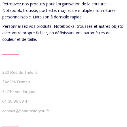
Retrouvez nos produits pour l'organisation de la couture.
Notebook, trousse, pochette, mug et de multiples fournitures
personnalisable. Livraison à domicile rapide.
Personnalisez vos produits, Notebooks, trousses et autres objets
avec votre propre fichier, en définissant vos paramètres de
couleur et de taille.
CONTACT US
Patterns For You
280 Rue du Trident
Zac Via Domitia
34740 Vendargues
04 30 96 59 47
contact@patternsforyou.fr
QUICK LINKS