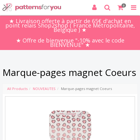
0
★ Livraison offerte à partir de 65€ d'achat en
point relais Shop2shop ( France Métropolitaine,
Belgique ) ★
★ Offre de bienvenue "-10% avec le code
BIENVENUE" ★
Marque-pages magnet Coeurs
All Products
NOUVEAUTES
Marque-pages magnet Coeurs