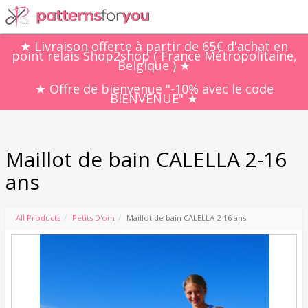
★ Livraison offerte à partir de 65€ d'achat en
point relais Shop2shop ( France Métropolitaine,
Belgique ) ★
★ Offre de bienvenue "-10% avec le code
BIENVENUE" ★
Maillot de bain CALELLA 2-16
ans
All Products
Petits D'om
Maillot de bain CALELLA 2-16 ans