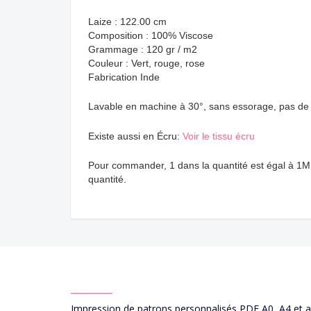
Laize : 122.00 cm
Composition : 100% Viscose
Grammage : 120 gr / m2
Couleur :
Vert, rouge, rose
Fabrication Inde
Lavable en machine à 30°, sans essorage, pas de 
Existe aussi en Écru:
Voir le tissu écru
Pour commander, 1 dans la quantité est égal à 1M 
quantité.
ABOUT US
Impression de patrons personnalisés PDF A0, A4 et 