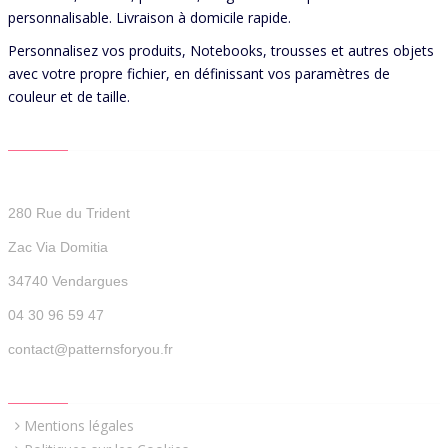
personnalisable. Livraison à domicile rapide.
Personnalisez vos produits, Notebooks, trousses et autres objets
avec votre propre fichier, en définissant vos paramètres de
couleur et de taille.
CONTACT US
Patterns For You
280 Rue du Trident
Zac Via Domitia
34740 Vendargues
04 30 96 59 47
contact@patternsforyou.fr
QUICK LINKS
Mentions légales