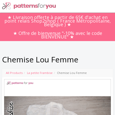
★ Livraison offerte à partir de 65€ d'achat en
point relais Shop2shop ( France Métropolitaine,
Belgique ) ★
★ Offre de bienvenue "-10% avec le code
BIENVENUE" ★
Chemise Lou Femme
All Products
La petite Frambise
Chemise Lou Femme