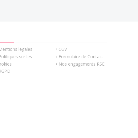
UICK LINKS
Mentions légales
CGV
Politiques sur les
Formulaire de Contact
ookies
Nos engagements RSE
RGPD