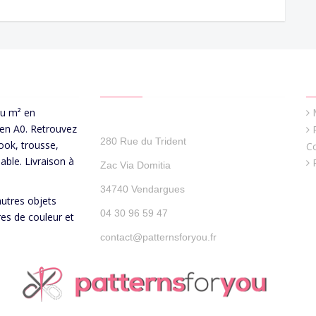
CONTACT US
Q
au m² en
Patterns For You
 en A0. Retrouvez
280 Rue du Trident
ook, trousse,
C
able. Livraison à
Zac Via Domitia
34740 Vendargues
autres objets
04 30 96 59 47
res de couleur et
contact@patternsforyou.fr